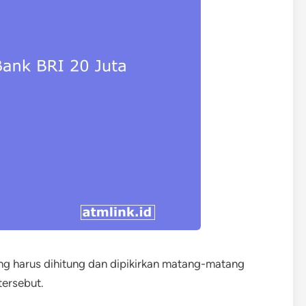
g harus dihitung dan dipikirkan matang-matang
ersebut.