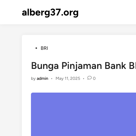
Skip
alberg37.org
to
content
Posted
BRI
in
Bunga Pinjaman Bank BR
by
admin
•
May 11, 2025
•
0