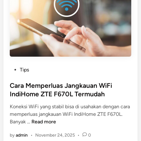
t
M
e
m
b
a
s
m
i
P
Tips
R
o
a
s
Cara Memperluas Jangkauan WiFi
y
t
IndiHome ZTE F670L Termudah
a
e
p
Koneksi WiFi yang stabil bisa di usahakan dengan cara
d
d
memperluas jangkauan WiFi IndiHome ZTE F670L.
i
a
C
Banyak …
Read more
n
l
a
a
by
admin
•
November 24, 2025
•
0
r