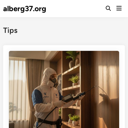
Skip
alberg37.org
Mai
to
Men
content
Tips