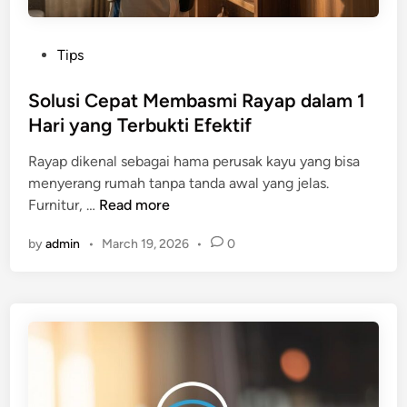
P
Tips
o
s
Solusi Cepat Membasmi Rayap dalam 1
t
Hari yang Terbukti Efektif
e
Rayap dikenal sebagai hama perusak kayu yang bisa
d
menyerang rumah tanpa tanda awal yang jelas.
i
S
Furnitur, …
Read more
n
o
by
admin
•
March 19, 2026
•
0
l
u
s
i
C
e
p
a