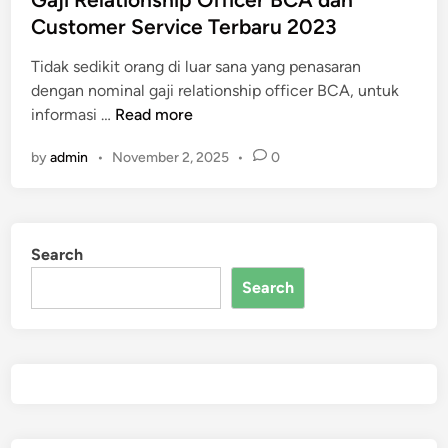
f
n
t
Customer Service Terbaru 2023
e
W
e
k
i
Tidak sedikit orang di luar sana yang penasaran
d
t
F
dengan nominal gaji relationship officer BCA, untuk
i
i
i
G
informasi …
Read more
n
f
I
a
by
admin
•
November 2, 2025
•
0
n
j
d
i
i
R
H
e
Search
o
l
m
a
Search
e
t
Z
i
T
o
E
n
F
s
6
h